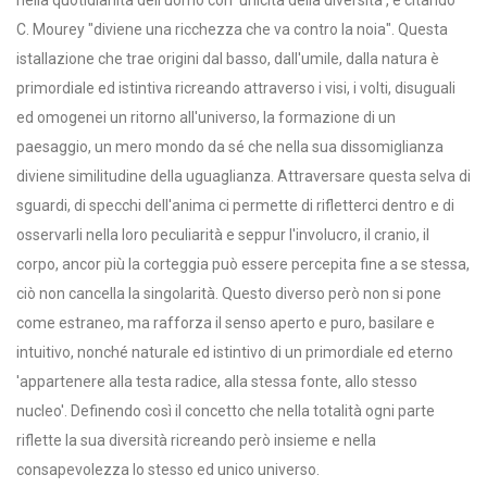
C. Mourey "diviene una ricchezza che va contro la noia". Questa
istallazione che trae origini dal basso, dall'umile, dalla natura è
primordiale ed istintiva ricreando attraverso i visi, i volti, disuguali
ed omogenei un ritorno all'universo, la formazione di un
paesaggio, un mero mondo da sé che nella sua dissomiglianza
diviene similitudine della uguaglianza. Attraversare questa selva di
sguardi, di specchi dell'anima ci permette di rifletterci dentro e di
osservarli nella loro peculiarità e seppur l'involucro, il cranio, il
corpo, ancor più la corteggia può essere percepita fine a se stessa,
ciò non cancella la singolarità. Questo diverso però non si pone
come estraneo, ma rafforza il senso aperto e puro, basilare e
intuitivo, nonché naturale ed istintivo di un primordiale ed eterno
'appartenere alla testa radice, alla stessa fonte, allo stesso
nucleo'. Definendo così il concetto che nella totalità ogni parte
riflette la sua diversità ricreando però insieme e nella
consapevolezza lo stesso ed unico universo.